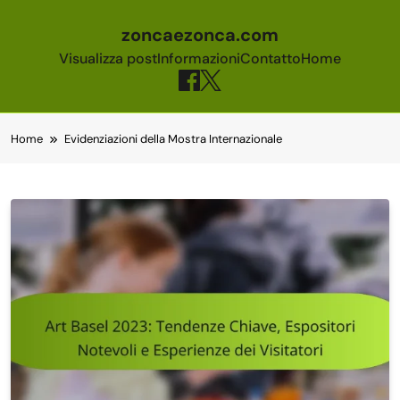
zoncaezonca.com
Visualizza post
Informazioni
Contatto
Home
Skip to content
Home
Evidenziazioni della Mostra Internazionale