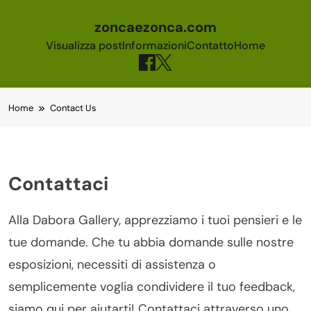
zoncaezonca.com
Visualizza post
Informazioni
Contatto
Home
Skip to content
Home
Contact Us
Contattaci
Alla Dabora Gallery, apprezziamo i tuoi pensieri e le
tue domande. Che tu abbia domande sulle nostre
esposizioni, necessiti di assistenza o
semplicemente voglia condividere il tuo feedback,
siamo qui per aiutarti! Contattaci attraverso uno