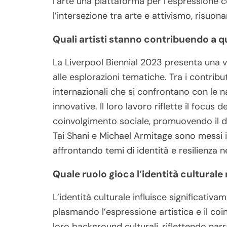
l’arte una piattaforma per l’espressione c
l’intersezione tra arte e attivismo, risuona
Quali artisti stanno contribuendo a 
La Liverpool Biennial 2023 presenta una va
alle esplorazioni tematiche. Tra i contribut
internazionali che si confrontano con le n
innovative. Il loro lavoro riflette il focus 
coinvolgimento sociale, promuovendo il d
Tai Shani e Michael Armitage sono messi i
affrontando temi di identità e resilienza 
Quale ruolo gioca l’identità culturale
L’identità culturale influisce significativ
plasmando l’espressione artistica e il coi
loro background culturali, riflettendo nar