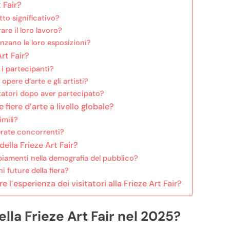
t Fair?
to significativo?
are il loro lavoro?
nzano le loro esposizioni?
Art Fair?
 i partecipanti?
opere d’arte e gli artisti?
itatori dopo aver partecipato?
 fiere d’arte a livello globale?
imili?
derate concorrenti?
ella Frieze Art Fair?
biamenti nella demografia del pubblico?
i future della fiera?
l’esperienza dei visitatori alla Frieze Art Fair?
ella Frieze Art Fair nel 2025?