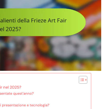
air nel 2025?
esentate quest’anno?
di presentazione e tecnologia?