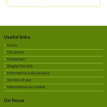
Useful links
Home
Chi siamo
Contattaci
Sfoglia the site
Informativa sulla privacy
Termini of use
Informativa sui cookie
On focus