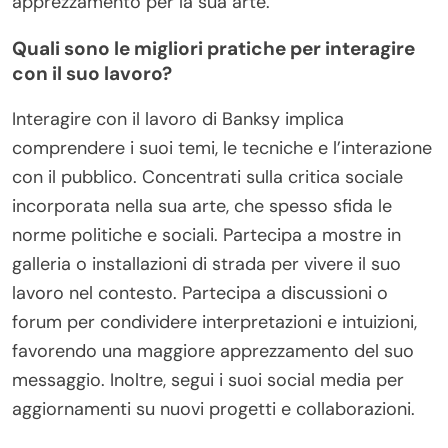
Banksy oltre la superficie?
Per apprezzare l’arte di Banksy oltre la superficie, è
importante interagire con il suo commento sociale
e il contesto culturale. Il suo lavoro critica spesso il
capitalismo, il consumismo e questioni politiche,
invitando gli spettatori a riflettere sulle norme
sociali. Analizzare il simbolismo e le tecniche che
impiega, poiché rivelano significati più profondi e
provocano riflessione. Esplora le posizioni delle sue
installazioni, poiché spesso migliorano il
messaggio, creando un dialogo tra l’opera d’arte e
il suo ambiente. Comprendere questi strati
arricchisce l’esperienza e favorisce una maggiore
apprezzamento per la sua arte.