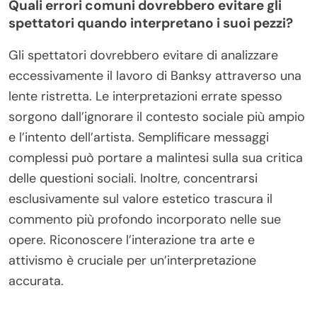
Quali sono le migliori pratiche per interagire
con il suo lavoro?
Interagire con il lavoro di Banksy implica
comprendere i suoi temi, le tecniche e l’interazione
con il pubblico. Concentrati sulla critica sociale
incorporata nella sua arte, che spesso sfida le
norme politiche e sociali. Partecipa a mostre in
galleria o installazioni di strada per vivere il suo
lavoro nel contesto. Partecipa a discussioni o
forum per condividere interpretazioni e intuizioni,
favorendo una maggiore apprezzamento del suo
messaggio. Inoltre, segui i suoi social media per
aggiornamenti su nuovi progetti e collaborazioni.
Quali errori comuni dovrebbero evitare gli
spettatori quando interpretano i suoi pezzi?