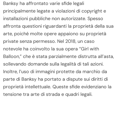
dell’arte. Inoltre, la rara caratteristica della sua arte
creata in spazi pubblici alimenta ulteriormente il
dibattito su se tali opere debbano essere
preservate o rimosse.
Quali sfide legali ha affrontato Banksy
riguardo alla sua arte?
Banksy ha affrontato varie sfide legali
principalmente legate a violazioni di copyright e
installazioni pubbliche non autorizzate. Spesso
affronta questioni riguardanti la proprietà della sua
arte, poiché molte opere appaiono su proprietà
private senza permesso. Nel 2018, un caso
notevole ha coinvolto la sua opera “Girl with
Balloon,” che è stata parzialmente distrutta all’asta,
sollevando domande sulla legalità di tali azioni.