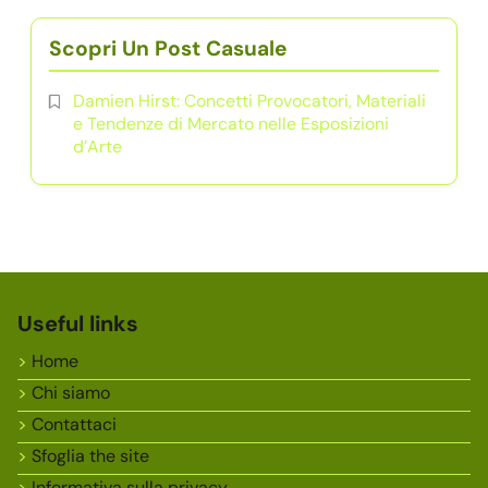
Scopri Un Post Casuale
Damien Hirst: Concetti Provocatori, Materiali
e Tendenze di Mercato nelle Esposizioni
d’Arte
Useful links
Home
Chi siamo
Contattaci
Sfoglia the site
Informativa sulla privacy