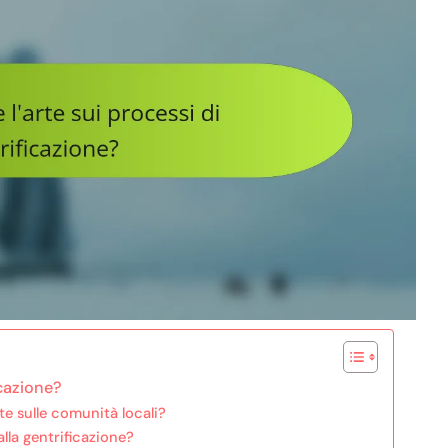
icazione?
te sulle comunità locali?
alla gentrificazione?