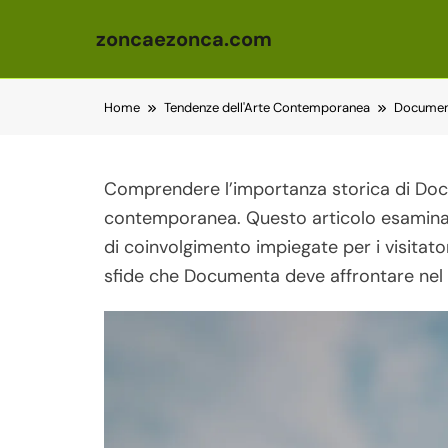
zoncaezonca.com
Skip to content
Home
Tendenze dell'Arte Contemporanea
Documenta
Comprendere l’importanza storica di Do
contemporanea. Questo articolo esamina i s
di coinvolgimento impiegate per i visitatori
sfide che Documenta deve affrontare nel b